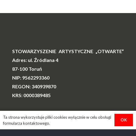
STOWARZYSZENIE ARTYSTYCZNE „OTWARTE”
Adres: ul. Źródlana 4
87-100 Toruń
NIP: 9562293360
REGON: 340939870
KRS: 0000389485
Ta strona wykorzystuje pliki cookies wyłącznie w celu obsługi
Numer konta
OK
formularza kontaktowego.
stowarzyszenia: