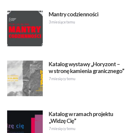
Mantry codzienności
3 miesiące temu
Katalog wystawy „Horyzont –
w stronę kamienia granicznego”
7 miesięcy temu
Katalog w ramach projektu
„Widzę Cię”
7 miesięcy temu