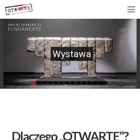
Wystawa
Dlaczego „OTW
ART
E”?