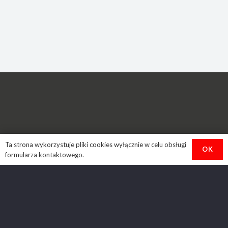
Ta strona wykorzystuje pliki cookies wyłącznie w celu obsługi
STOWARZYSZENIE ARTYSTYCZNE „OTWARTE”
OK
formularza kontaktowego.
Adres: ul. Źródlana 4
87-100 Toruń
NIP: 9562293360
REGON: 340939870
KRS: 0000389485